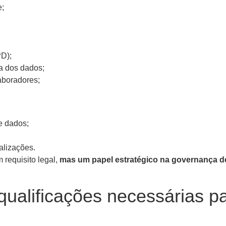
e;
PD);
ça dos dados;
aboradores;
e dados;
alizações.
requisito legal,
mas um papel estratégico na governança 
 qualificações necessárias