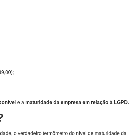
89,00);
poníve
l e a
maturidade da empresa em relação à LGPD
.
?
dade, o verdadeiro termômetro do nível de maturidade da