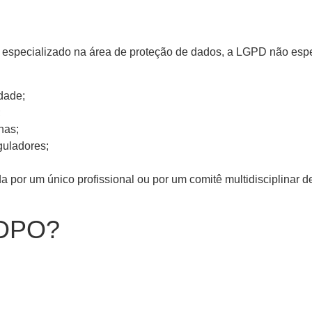
pecializado na área de proteção de dados, a LGPD não especif
dade;
;
nas;
guladores;
 por um único profissional ou por um comitê multidisciplinar de
o DPO?