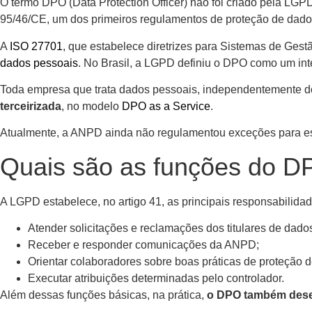
O termo DPO (Data Protection Officer) não foi criado pela L
95/46/CE, um dos primeiros regulamentos de proteção de dado
A
ISO 27701
, que estabelece diretrizes para Sistemas de Ges
dados pessoais
. No Brasil, a LGPD definiu o DPO como um int
Toda empresa que trata dados pessoais, independentemente 
terceirizada
, no modelo
DPO as a Service
.
Atualmente, a ANPD ainda não regulamentou exceções para essa
Quais são as funções do 
A LGPD estabelece, no artigo 41, as principais responsabilid
Atender solicitações e reclamações dos titulares de dado
Receber e responder comunicações da ANPD;
Orientar colaboradores sobre boas práticas de proteção 
Executar atribuições determinadas pelo controlador.
Além dessas funções básicas, na prática,
o DPO também dese