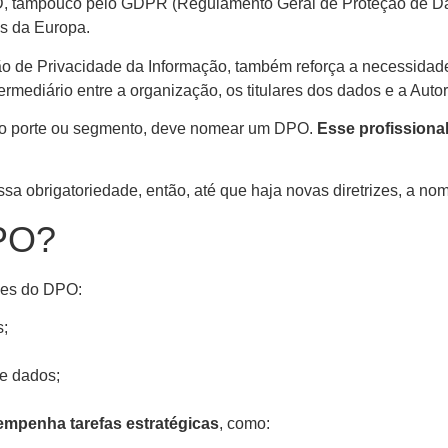
GPD, tampouco pelo GDPR (Regulamento Geral de Proteção de Da
s da Europa.
tão de Privacidade da Informação, também reforça a necessidad
ermediário entre a organização, os titulares dos dados e a Au
do porte ou segmento, deve nomear um DPO.
Esse profissiona
 obrigatoriedade, então, até que haja novas diretrizes, a no
DPO?
ades do DPO:
s;
de dados;
mpenha tarefas estratégicas
, como: