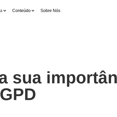
ia
Conteúdo
Sobre Nós
a sua importân
LGPD