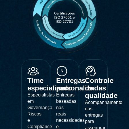
Time
Entregas
Controle
especializado
personalizadas
de
qualidade
Especialistas
Entregas
em
baseadas
Acompanhamento
Governança,
nas
das
Riscos
reais
entregas
e
necessidades
para
Compliance
e
assegurar