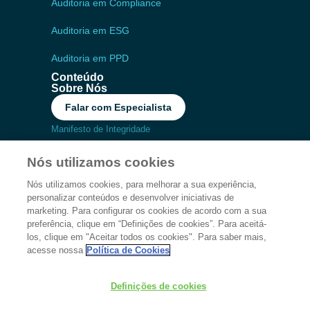
Auditoria em Compliance
Auditoria em ESG
Auditoria em PPD
Conteúdo
Sobre Nós
Falar com Especialista
Manifesto de Integridade
Código de Conduta
Nós utilizamos cookies
Política de Privacidade
Estrutura Organizacional
Nós utilizamos cookies, para melhorar a sua experiência,
Política de Compliance
personalizar conteúdos e desenvolver iniciativas de
marketing. Para configurar os cookies de acordo com a sua
Política de Cookies
preferência, clique em “Definições de cookies”. Para aceitá-
Canal de Denúncias
los, clique em "Aceitar todos os cookies". Para saber mais,
acesse nossa
Política de Cookies
GEP Soluções em Compliance © 2026 -
Anfi
Definições de cookies
Consulting