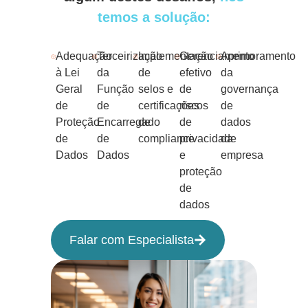
temos a solução:
Adequação
Terceirização
Implementação
Gerenciamento
Aprimoramento
à Lei
da
de
efetivo
da
Geral
Função
selos e
de
governança
de
de
certificações
riscos
de
Proteção
Encarregado
de
de
dados
de
de
compliance
privacidade
da
Dados
Dados
e
empresa
proteção
de
dados
Falar com Especialista