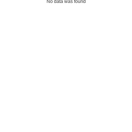
No data was found
Entenda a
jornada:
Diagnóstico em
Boas Práticas de
Privacidade e
Proteção de
Dados