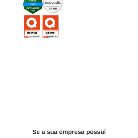
melhor avaliadas pela
EcoVadis
Única consultoria
certificada nas normas
ISO 37001 e 37301
Se a sua empresa possui